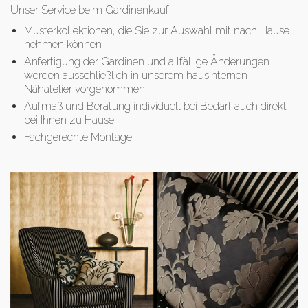
Unser Service beim Gardinenkauf:
Musterkollektionen, die Sie zur Auswahl mit nach Hause
nehmen können
Anfertigung der Gardinen und allfällige Änderungen
werden ausschließlich in unserem hausinternen
Nähatelier vorgenommen
Aufmaß und Beratung individuell bei Bedarf auch direkt
bei Ihnen zu Hause
Fachgerechte Montage