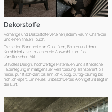
Dekorstoffe
Vorhänge und Dekorstoffe verleihen jedem Raum Charakter
und einen finalen Touch.
Die riesige Bandbreite an Qualitäten, Farben und deren
Kombinierbarkeit machen die Auswahl zum fast
künstlerischen Akt.
Stilvolles Design, hochwertige Materialien und ästhetische
Faltenlegung in maßgenauer Verarbeitung. Transparent bis
heiter, puristisch-zart bis sinnlich-üppig, duftig-blumig bis
fröhlich-apart. Ein neues, unbeschwertes Wohngefühl liegt in
der Luft.